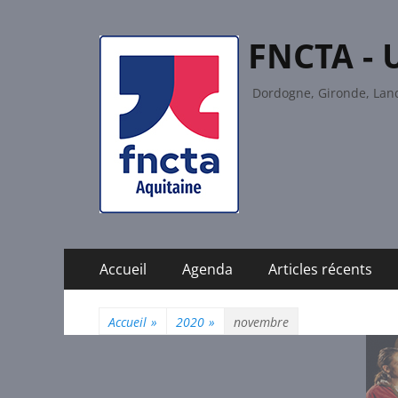
FNCTA - 
Dordogne, Gironde, Land
Menu
Aller
Accueil
Agenda
Articles récents
au
principal
contenu
Accueil
»
2020
»
novembre