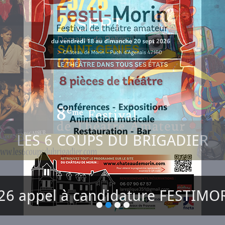
LES 6 COUPS DU BRIGADIER
26 appel à candidature FESTIMO
•
•
•
•