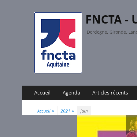
FNCTA - 
Dordogne, Gironde, Land
Menu
Aller
Accueil
Agenda
Articles récents
au
principal
contenu
Accueil
»
2021
»
juin