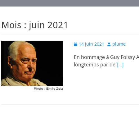
Mois :
juin 2021
Posted
Author
14 juin 2021
plume
on
En hommage à Guy Foissy Am
longtemps par de
[…]