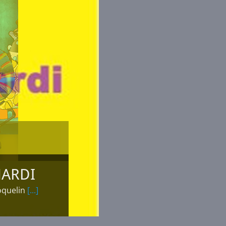
MARDI
oquelin
[...]