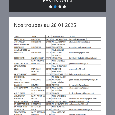
FESTIMORIN
•
•
•
•
Posté
le
de
plume
Nos troupes au 28 01 2025