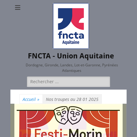
FNCTA - Union Aquitaine
Dordogne, Gironde, Landes, Lot-et-Garonne, Pyrénées
Atlantiques
Rechercher :
Accueil
»
Nos troupes au 28 01 2025