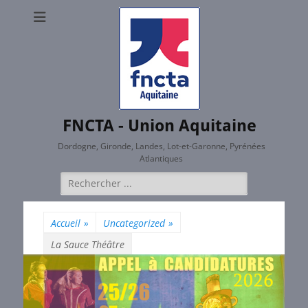
FNCTA - Union Aquitaine
Dordogne, Gironde, Landes, Lot-et-Garonne, Pyrénées
Atlantiques
Rechercher :
Accueil
»
Uncategorized
»
La Sauce Théâtre