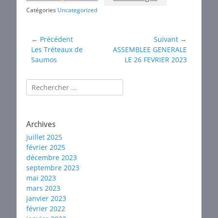
Catégories
Uncategorized
Navigation
← Précédent
Suivant →
Article
Article
Les Tréteaux de
ASSEMBLEE GENERALE
de
précédent :
suivant :
Saumos
LE 26 FEVRIER 2023
l’article
Rechercher :
Archives
juillet 2025
février 2025
décembre 2023
septembre 2023
mai 2023
mars 2023
janvier 2023
février 2022