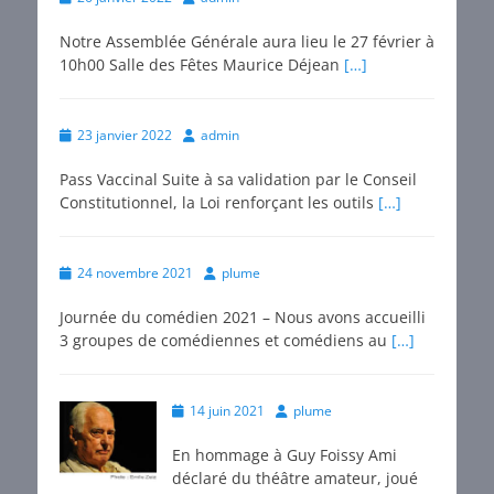
on
Notre Assemblée Générale aura lieu le 27 février à
10h00 Salle des Fêtes Maurice Déjean
[…]
Posted
Author
23 janvier 2022
admin
on
Pass Vaccinal Suite à sa validation par le Conseil
Constitutionnel, la Loi renforçant les outils
[…]
Posted
Author
24 novembre 2021
plume
on
Journée du comédien 2021 – Nous avons accueilli
3 groupes de comédiennes et comédiens au
[…]
Posted
Author
14 juin 2021
plume
on
En hommage à Guy Foissy Ami
déclaré du théâtre amateur, joué