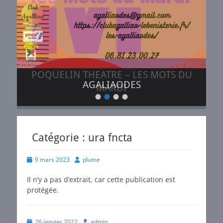
POQUELIN THEATRE – LES MOTS DU
AGALIAODES
MARDI
•
•
•
•
Posté
Posté
le
le
de
de
plume
plume
Catégorie :
ura fncta
Posted
Author
9 mars 2023
plume
on
Il n’y a pas d’extrait, car cette publication est
protégée.
Posted
Author
26 janvier 2022
admin