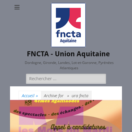
FNCTA - Union Aquitaine
Dordogne, Gironde, Landes, Lot-et-Garonne, Pyrénées
Atlantiques
Rechercher :
Accueil
»
Archive for »
ura fncta