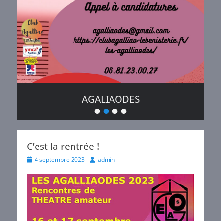
AGALIAODES
•
•
•
•
Posté
le
de
plume
C’est la rentrée !
Posted
Author
4 septembre 2023
admin
on