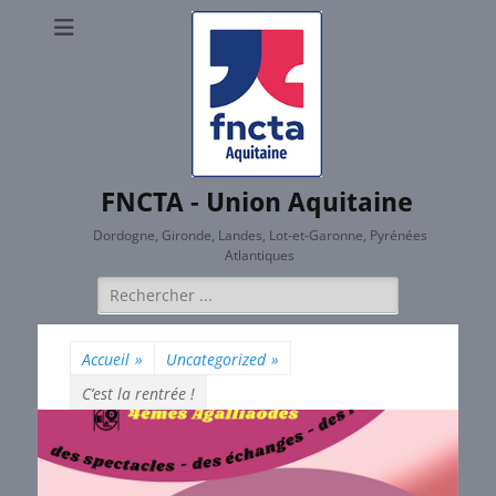
FNCTA - Union Aquitaine
Dordogne, Gironde, Landes, Lot-et-Garonne, Pyrénées
Atlantiques
Rechercher :
Accueil
»
Uncategorized
»
C’est la rentrée !