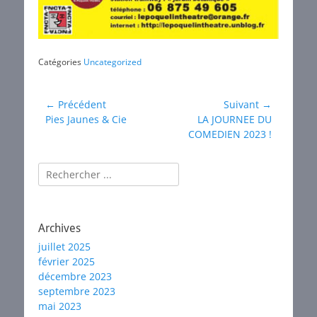
Catégories
Uncategorized
Navigation
← Précédent
Suivant →
Article
Article
Pies Jaunes & Cie
LA JOURNEE DU
de
précédent :
suivant :
COMEDIEN 2023 !
l’article
Rechercher :
Archives
juillet 2025
février 2025
décembre 2023
septembre 2023
mai 2023