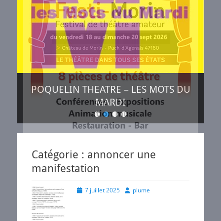
POQUELIN THEATRE – LES MOTS DU
MARDI
•
•
•
•
Posté
le
de
plume
Catégorie :
annoncer une
manifestation
Posted
Author
7 juillet 2025
plume
on