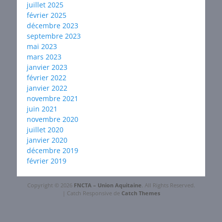
juillet 2025
février 2025
décembre 2023
septembre 2023
mai 2023
mars 2023
janvier 2023
février 2022
janvier 2022
novembre 2021
juin 2021
novembre 2020
juillet 2020
janvier 2020
décembre 2019
février 2019
Copyright © 2026
FNCTA – Union Aquitaine
. All Rights Reserved.
| Catch Responsive de
Catch Themes