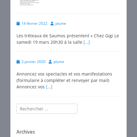
2026 appel à candidature
FESTIMORIN
Posté
Posted
Author
le
14 février 2022
plume
on
de
Les tréteaux de Saumos présentent « Chez Gigi Le
plume
samedi 19 mars 20h30 à la salle
[…]
Posted
Author
3 janvier 2020
plume
on
Annoncez vos spectacles et vos manifestations
(formulaire à compléter et renvoyer par mail)
Annoncez vos
[…]
Rechercher :
Archives