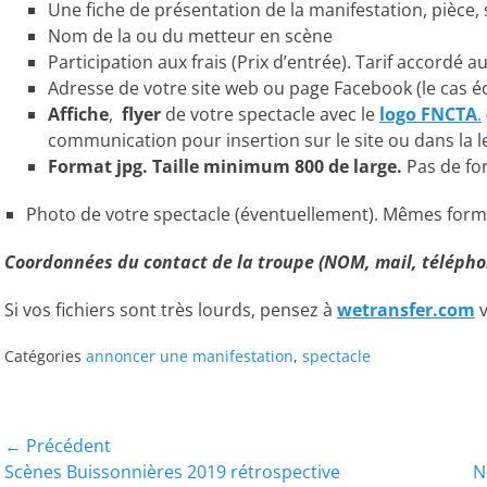
Une fiche de présentation de la manifestation, pièce, 
Nom de la ou du metteur en scène
Participation aux frais (Prix d’entrée). Tarif accordé a
Adresse de votre site web ou page Facebook (le cas é
Affiche
,
flyer
de votre spectacle avec le
logo FNCTA
.
communication pour insertion sur le site ou dans la l
Format jpg. Taille minimum 800 de large.
Pas de fo
Photo de votre spectacle (éventuellement). Mêmes format 
Coordonnées du contact de la troupe (NOM, mail, télépho
Si vos fichiers sont très lourds, pensez à
wetransfer.com
Catégories
annoncer une manifestation
,
spectacle
Navigation
← Précédent
Article
Article
Scènes Buissonnières 2019 rétrospective
N