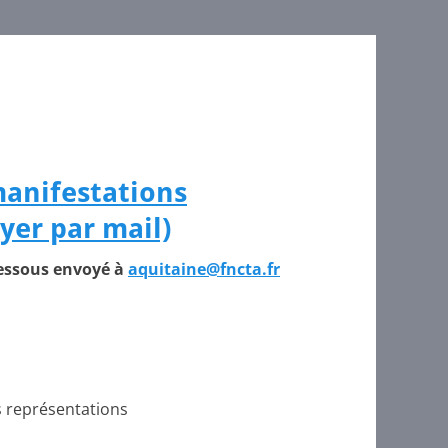
manifestations
yer par mail)
dessous envoyé à
aquitaine@fncta.fr
s représentations